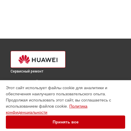
Сервисный ремонт
ВЫБЕРИ СВОЙ ГОРОД
Этот сайт использует файлы cookie для аналитики и
Замена дисплея (экрана) телефона Huawei в
Краснодаре
обеспечения наилучшего пользовательского опыта.
Замена дисплея (экрана) телефона Huawei в
Ростове-на-
Продолжая использовать этот сайт, вы соглашаетесь с
Дону
использованием файлов cookie.
Политика
Замена дисплея (экрана) телефона Huawei в
Нижнем
конфиденциальности
Новгороде
Принять все
Замена дисплея (экрана) телефона Huawei в
Новосибирске