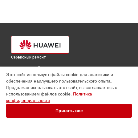
Сервисный ремонт
ВЫБЕРИ СВОЙ ГОРОД
Этот сайт использует файлы cookie для аналитики и
Замена аккумулятора телефона Huawei в
Краснодаре
обеспечения наилучшего пользовательского опыта.
Замена аккумулятора телефона Huawei в
Ростове-на-Дону
Продолжая использовать этот сайт, вы соглашаетесь с
Замена аккумулятора телефона Huawei в
Нижнем
использованием файлов cookie.
Политика
Новгороде
конфиденциальности
Замена аккумулятора телефона Huawei в
Новосибирске
Принять все
Замена аккумулятора телефона Huawei в
Челябинске
Замена аккумулятора телефона Huawei в
Екатеринбурге
Замена аккумулятора телефона Huawei в
Казани
Замена аккумулятора телефона Huawei в
Уфе