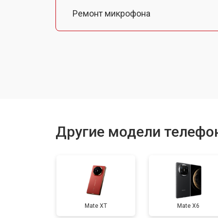
Ремонт микрофона
Замена шлейфа
Замена разъема питания
Ремонт камеры
Другие модели телефо
Замена материнской платы
Замена задней крышки
Mate XT
Mate X6
Замена дисплея (экрана)