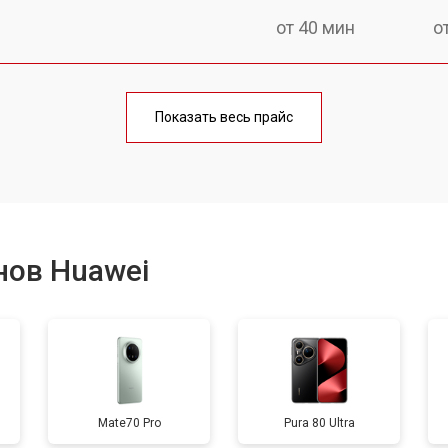
от 40 мин
о
от 70 мин
о
Показать весь прайс
от 50 мин
о
от 70 мин
о
нов Huawei
от 60 мин
о
от 60 мин
о
Mate70 Pro
Pura 80 Ultra
от 60 мин
о