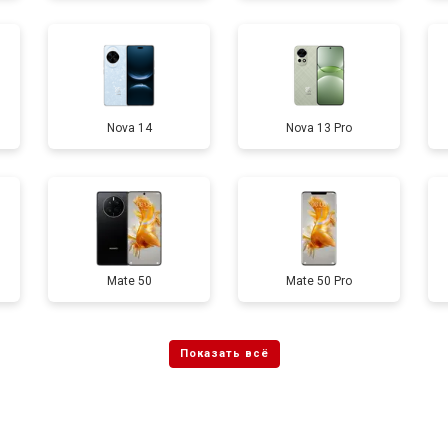
от 60 мин
о
Nova 14
Nova 13 Pro
от 50 мин
о
от 40 мин
о
Mate 50
Mate 50 Pro