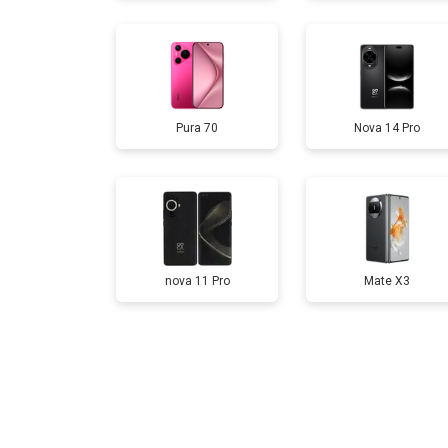
Замена аккумулятора
Pura 70
Nova 14 Pro
Замена кнопки включения
Ремонт динамика
nova 11 Pro
Mate X3