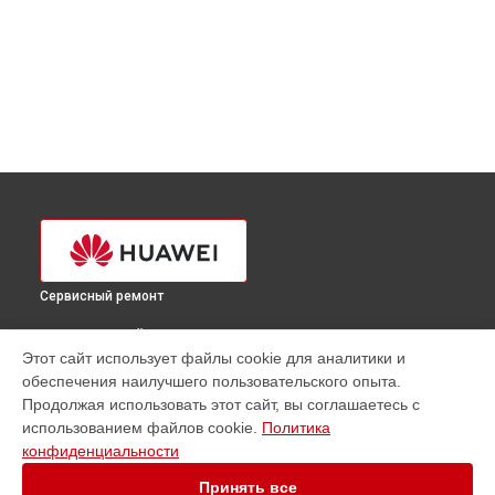
Сервисный ремонт
ВЫБЕРИ СВОЙ ГОРОД
Этот сайт использует файлы cookie для аналитики и
Ремонт динамика телефона nova 11 Huawei в
Краснодаре
обеспечения наилучшего пользовательского опыта.
Ремонт динамика телефона nova 11 Huawei в
Ростове-на-
Продолжая использовать этот сайт, вы соглашаетесь с
Дону
использованием файлов cookie.
Политика
Ремонт динамика телефона nova 11 Huawei в
Нижнем
конфиденциальности
Новгороде
Принять все
Ремонт динамика телефона nova 11 Huawei в