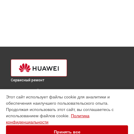
Сервисный ремонт
ВЫБЕРИ СВОЙ ГОРОД
Этот сайт использует файлы cookie для аналитики и
Замена кнопки включения телефона Mate X2 Huawei в
обеспечения наилучшего пользовательского опыта.
Краснодаре
Продолжая использовать этот сайт, вы соглашаетесь с
Замена кнопки включения телефона Mate X2 Huawei в
использованием файлов cookie.
Политика
Ростове-на-Дону
конфиденциальности
Замена кнопки включения телефона Mate X2 Huawei в
Нижнем Новгороде
Принять все