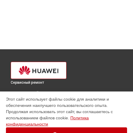
Сервисный ремонт
ВЫБЕРИ СВОЙ ГОРОД
Этот сайт использует файлы cookie для аналитики и
Ремонт смарт-часов Band 4e Huawei в
Краснодаре
обеспечения наилучшего пользовательского опыта.
Ремонт смарт-часов Band 4e Huawei в
Ростове-на-Дону
Продолжая использовать этот сайт, вы соглашаетесь с
Ремонт смарт-часов Band 4e Huawei в
Нижнем Новгороде
использованием файлов cookie.
Политика
конфиденциальности
Ремонт смарт-часов Band 4e Huawei в
Новосибирске
Ремонт смарт-часов Band 4e Huawei в
Челябинске