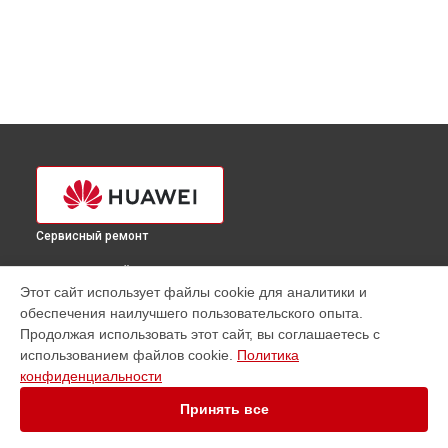
Сервисный ремонт
ВЫБЕРИ СВОЙ ГОРОД
Этот сайт использует файлы cookie для аналитики и
Ремонт сервера FusionServer RH8100 v3 Huawei в
обеспечения наилучшего пользовательского опыта.
Краснодаре
Продолжая использовать этот сайт, вы соглашаетесь с
Ремонт сервера FusionServer RH8100 v3 Huawei в
Ростове-
использованием файлов cookie.
Политика
на-Дону
конфиденциальности
Ремонт сервера FusionServer RH8100 v3 Huawei в
Нижнем
Новгороде
Принять все
Ремонт сервера FusionServer RH8100 v3 Huawei в
Новосибирске