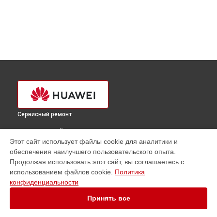
Сервисный ремонт
ВЫБЕРИ СВОЙ ГОРОД
Этот сайт использует файлы cookie для аналитики и
Ремонт сервера FusionServer Pro 2288 V5 Huawei в
обеспечения наилучшего пользовательского опыта.
Краснодаре
Продолжая использовать этот сайт, вы соглашаетесь с
Ремонт сервера FusionServer Pro 2288 V5 Huawei в
Ростове-
использованием файлов cookie.
Политика
на-Дону
конфиденциальности
Ремонт сервера FusionServer Pro 2288 V5 Huawei в
Нижнем
Новгороде
Принять все
Ремонт сервера FusionServer Pro 2288 V5 Huawei в
Новосибирске