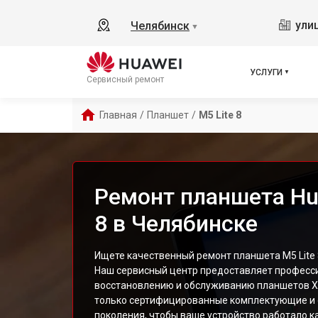
ули
Челябинск
▼
УСЛУГИ
Сервисный ремонт
Главная
/
Планшет
/
M5 Lite 8
Ремонт планшета Hua
8 в Челябинске
Ищете качественный ремонт планшета M5 Lite 
Наш сервисный центр предоставляет професси
восстановлению и обслуживанию планшетов Х
только сертифицированные комплектующие и 
поколения, чтобы ваше устройство работало ка