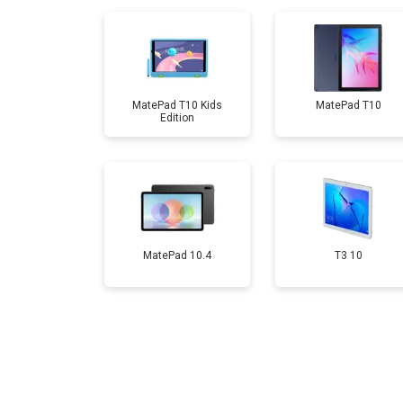
Замена Wi-Fi
Замена материнской платы
MatePad T10 Kids
MatePad T10
Edition
Замена кнопок
MatePad 10.4
T3 10