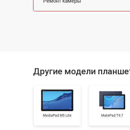
Ремонт камеры
Чистка от пыли
Замена стекла
Замена динамика
Другие модели планше
Замена задней крышки
Замена дисплея (экрана)
MediaPad M5 Lite
MatePad T9.7
Замена аккумулятора