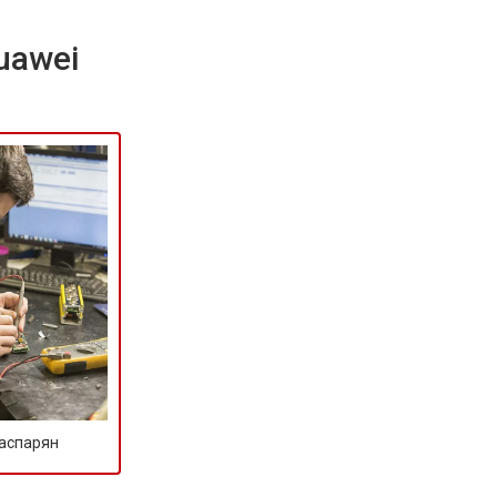
uawei
Гаспарян