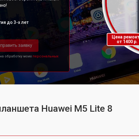
чно!
ия до 3-х лет
Цена ремон
от 1400 р.
править заявку
 на обработку моих
персональных
ланшета Huawei M5 Lite 8