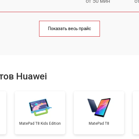
от 50 мин
о
от 70 мин
о
Показать весь прайс
от 50 мин
о
от 80 мин
о
тов Huawei
от 50 мин
о
от 90 мин
о
MatePad T8 Kids Edition
MatePad T8
от 50 мин
о