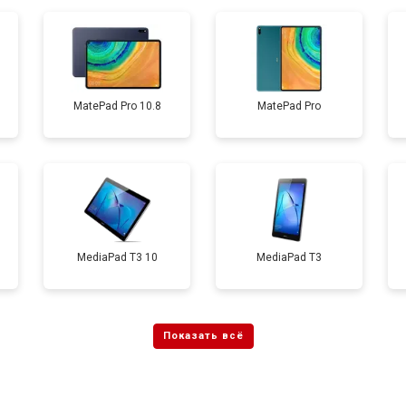
от 60 мин
о
от 60 мин
о
MatePad Pro 10.8
MatePad Pro
от 70 мин
о
MediaPad T3 10
MediaPad T3