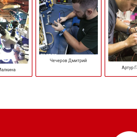
от 50 мин
о
от 50 мин
о
от 100 мин
о
Чечеров Дмитрий
от 70 мин
о
Артур 
Малкина
?