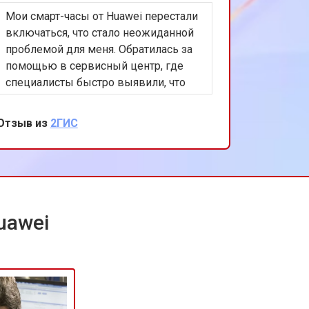
Мои смарт-часы от Huawei перестали
т 2300 ₽
Заказать
включаться, что стало неожиданной
проблемой для меня. Обратилась за
помощью в сервисный центр, где
т 2200 ₽
Заказать
специалисты быстро выявили, что
причиной поломки является
изношенный аккумулятор. После
Отзыв из
2ГИС
т 3500 ₽
Заказать
замены батарейки также решили
обновить ПО, чтобы меньше ели
ресурсов. Вцелом сервис
т 1700 ₽
Заказать
понравился, мастерам благодарочка
от меня.
uawei
т 2600 ₽
Заказать
т 2600 ₽
Заказать