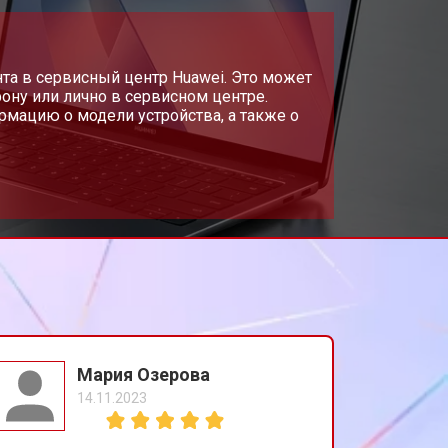
т 2300 ₽
Заказать
т 3300 ₽
та в сервисный центр Huawei. Это может
Заказать
ону или лично в сервисном центре.
мацию о модели устройства, а также о
т 3800 ₽
Заказать
т 1500 ₽
Заказать
т 2900 ₽
Заказать
т 1200 ₽
Заказать
Мария Озерова
14.11.2023
т 2300 ₽
Заказать