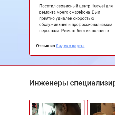
Посетил сервисный центр Huawei для
Замена матрицы ноутбука Huawei
ремонта моего смартфона. Был
приятно удивлен скоростью
обслуживания и профессионализмом
Замена Wi-Fi ноутбука Huawei
персонала. Ремонт был выполнен в
тот же день, что сэкономило мне
много времени. Особенно
Отзыв из
Яндекс карты
Ремонт цепи питания
порадовало использование
оригинальных запчастей, благодаря
чему телефон работает как новый.
Замена звуковой карты
Рекомендую этот сервис всем
владельцам техники Huawei.
Инженеры специализир
Замена кулера ноутбука Huawei
Замена микрофона