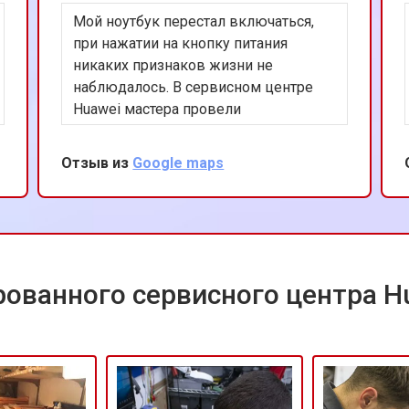
Мой ноутбук перестал включаться,
от 50 мин
о
при нажатии на кнопку питания
никаких признаков жизни не
наблюдалось. В сервисном центре
от 70 мин
о
Huawei мастера провели
комплексную диагностику, выявив
неисправность материнской платы
Отзыв из
Google maps
от 70 мин
о
как первопричину проблемы, после
чего заменили её. Ждать пришлось 3
дня, не быстро, но вцелом по итогу
от 50 мин
о
цена и качество работы меня
устроили
ованного сервисного центра H
от 80 мин
о
от 60 мин
о