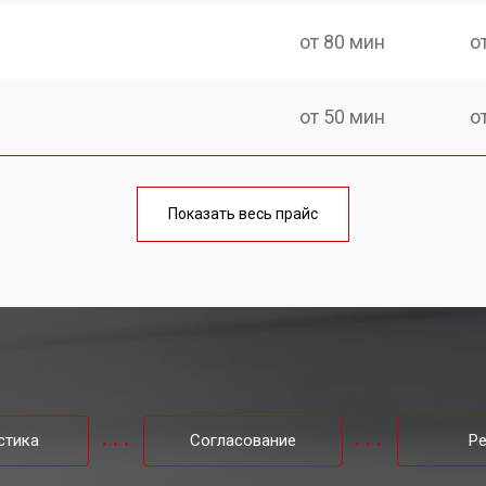
от 80 мин
о
от 50 мин
о
от 100 мин
о
Показать весь прайс
от 60 мин
о
от 80 мин
о
от 40 мин
о
стика
Согласование
Р