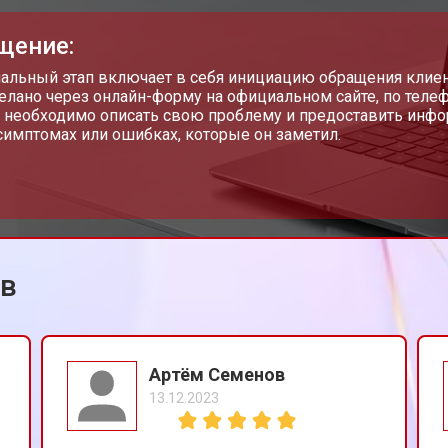
от 80 мин
о
щение:
от 60 мин
о
чальный этап включает в себя инициацию обращения клиен
елано через онлайн-форму на официальном сайте, по телеф
 необходимо описать свою проблему и предоставить инфор
имптомах или ошибках, которые он заметил.
от 110 мин
о
от 50 мин
о
ов
от 90 мин
о
от 40 мин
о
Артём Семенов
13.12.2023
от 80 мин
о