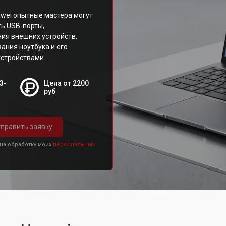
wei опытные мастера могут
ть USB-порты,
ия внешних устройств.
ания ноутбука и его
устройствами.
3-
Цена от 2200
руб
править заявку
 на обработку моих
персональных