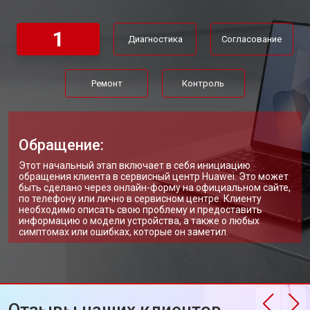
Замена Wi-Fi ноутбука Huawei
от 2200 ₽
Заказать
1
Диагностика
Согласование
Ремонт цепи питания
от 3500 ₽
Заказать
Замена USB порта
от 2200 ₽
Заказать
Ремонт
Контроль
Замена звуковой карты
от 1700 ₽
Заказать
Замена кулера ноутбука Huawei
от 2600 ₽
Заказать
Обращение:
Замена микрофона
от 2600 ₽
Заказать
Этот начальный этап включает в себя инициацию
обращения клиента в сервисный центр Huawei. Это может
Замена оперативной памяти
от 1100 ₽
Заказать
быть сделано через онлайн-форму на официальном сайте,
по телефону или лично в сервисном центре. Клиенту
необходимо описать свою проблему и предоставить
Прошивка BIOS ноутбука Huawei
от 1500 ₽
Заказать
информацию о модели устройства, а также о любых
симптомах или ошибках, которые он заметил.
Замена северного моста
от 3500 ₽
Заказать
Ремонт петель ноутбука Huawei
от 3990 ₽
Заказать