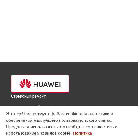
Сервисный ремонт
ВЫБЕРИ СВОЙ ГОРОД
Этот сайт использует файлы cookie для аналитики и
Чистка от пыли ноутбука Huawei в
Краснодаре
обеспечения наилучшего пользовательского опыта.
Чистка от пыли ноутбука Huawei в
Ростове-на-Дону
Продолжая использовать этот сайт, вы соглашаетесь с
Чистка от пыли ноутбука Huawei в
Нижнем Новгороде
использованием файлов cookie.
Политика