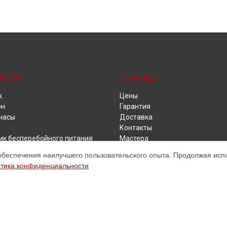
ЙСТВА
СТРАНИЦЫ
к
Цены
он
Гарантия
часы
Доставка
Контакты
ик бесперебойного питания
Мастера
 видеонаблюдения
Карта сайта
обеспечения наилучшего пользовательского опыта. Продолжая испол
ики
тика конфиденциальности
ет
бук
и